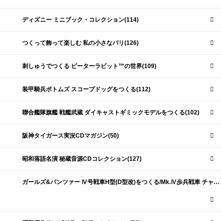
ディズニー ミニブック・コレクション(114)
つくって飾って楽しむ 私の小さなパリ(126)
刺しゅうでつくる ピーターラビット™の世界(109)
装甲騎兵ボトムズ スコープドッグをつくる(112)
聯合艦隊旗艦 戦艦武蔵 ダイキャストギミックモデルをつくる(102)
阪神タイガース実況CDマガジン(50)
昭和落語名演 秘蔵音源CDコレクション(127)
ガールズ&パンツァー Ⅳ号戦車H型(D型改)をつくる/Mk.Ⅳ歩兵戦車 チャーチルMk.Ⅶをつくる(191)