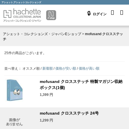
アシェット,アシェットコレクションズ
ログイン
アシェット・コレクションズ・ジャパンEショップ
>
mofusand クロスステッ
チ
25
件の商品がございます。
並べ替え：
オススメ順
/
新着順
/
価格が安い順
/
価格が高い順
mofusand クロスステッチ 特製マガジン収納
ボックス(1個)
1,399
円
mofusand クロスステッチ 24号
1,299
円