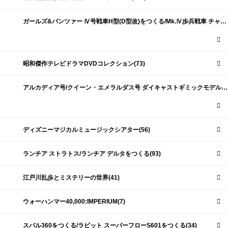
ガールズ&パンツァー Ⅳ号戦車H型(D型改)をつくる/Mk.Ⅳ歩兵戦車 チャーチルMk.Ⅶをつくる(191)
昭和傑作テレビドラマDVDコレクション(73)
アルカディア号/クイーン・エメラルダス号 ダイキャストギミックモデルをつくる(159)
ディズニーマジカルミュージックシアター(56)
ランチア ストラトス/ランチア デルタをつくる(93)
江戸川乱歩とミステリーの世界(41)
ウォーハンマー40,000:IMPERIUM(7)
スバル360をつくる/ラビット スーパーフローS601をつくる(34)