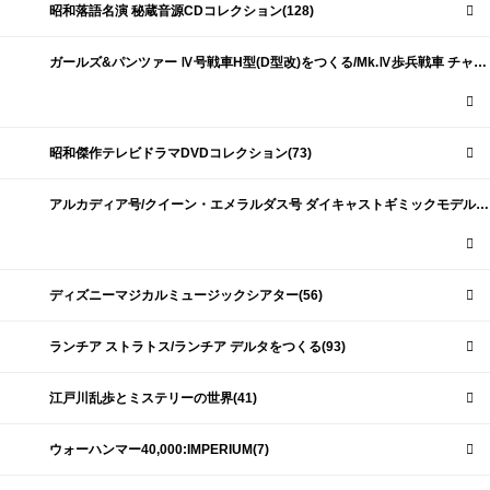
昭和落語名演 秘蔵音源CDコレクション(128)
ガールズ&パンツァー Ⅳ号戦車H型(D型改)をつくる/Mk.Ⅳ歩兵戦車 チャーチルMk.Ⅶをつくる(191)
昭和傑作テレビドラマDVDコレクション(73)
アルカディア号/クイーン・エメラルダス号 ダイキャストギミックモデルをつくる(159)
ディズニーマジカルミュージックシアター(56)
ランチア ストラトス/ランチア デルタをつくる(93)
江戸川乱歩とミステリーの世界(41)
ウォーハンマー40,000:IMPERIUM(7)