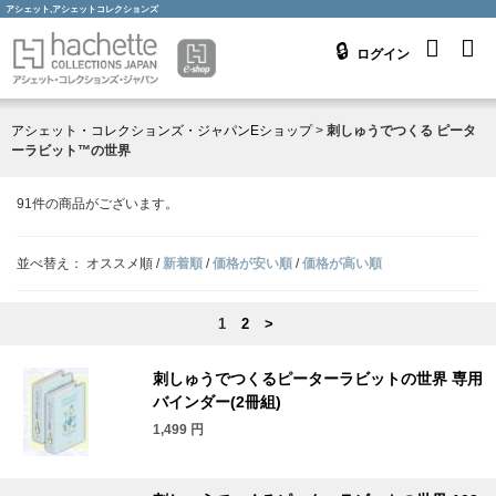
アシェット,アシェットコレクションズ
ログイン
アシェット・コレクションズ・ジャパンEショップ
>
刺しゅうでつくる ピータ
ーラビット™の世界
91
件の商品がございます。
並べ替え：
オススメ順
/
新着順
/
価格が安い順
/
価格が高い順
1
2
>
刺しゅうでつくるピーターラビットの世界 専用
バインダー(2冊組)
1,499
円