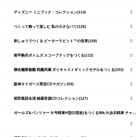
ディズニー ミニブック・コレクション(114)
つくって飾って楽しむ 私の小さなパリ(126)
刺しゅうでつくる ピーターラビット™の世界(109)
装甲騎兵ボトムズ スコープドッグをつくる(112)
聯合艦隊旗艦 戦艦武蔵 ダイキャストギミックモデルをつくる(102)
阪神タイガース実況CDマガジン(50)
昭和落語名演 秘蔵音源CDコレクション(127)
ガールズ&パンツァー Ⅳ号戦車H型(D型改)をつくる/Mk.Ⅳ歩兵戦車 チャーチルMk.Ⅶをつくる(191)