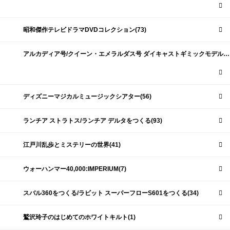
昭和傑作テレビドラマDVDコレクション(73)
アルカディア号/クイーン・エメラルダス号 ダイキャストギミックモデルをつくる(159)
ディズニーマジカルミュージックシアター(56)
ランチア ストラトス/ランチア デルタをつくる(93)
江戸川乱歩とミステリーの世界(41)
ウォーハンマー40,000:IMPERIUM(7)
スバル360をつくる/ラビット スーパーフローS601をつくる(34)
鷲沢玲子のはじめてのホワイトキルト(1)