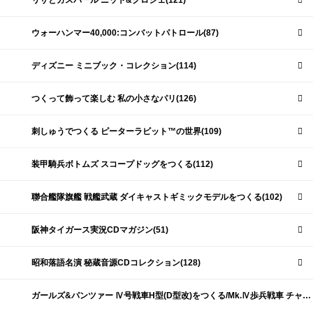
リサとガスパール ニット&クロシェ(121)
ウォーハンマー40,000:コンバットパトロール(87)
ディズニー ミニブック・コレクション(114)
つくって飾って楽しむ 私の小さなパリ(126)
刺しゅうでつくる ピーターラビット™の世界(109)
装甲騎兵ボトムズ スコープドッグをつくる(112)
聯合艦隊旗艦 戦艦武蔵 ダイキャストギミックモデルをつくる(102)
阪神タイガース実況CDマガジン(51)
昭和落語名演 秘蔵音源CDコレクション(128)
ガールズ&パンツァー Ⅳ号戦車H型(D型改)をつくる/Mk.Ⅳ歩兵戦車 チャーチルMk.Ⅶをつくる(191)