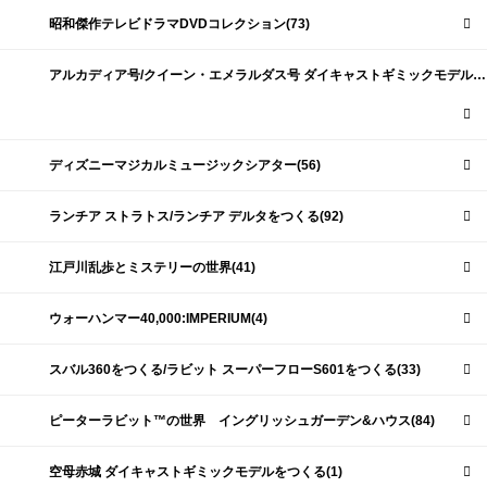
昭和傑作テレビドラマDVDコレクション(73)
アルカディア号/クイーン・エメラルダス号 ダイキャストギミックモデルをつくる(159)
ディズニーマジカルミュージックシアター(56)
ランチア ストラトス/ランチア デルタをつくる(92)
江戸川乱歩とミステリーの世界(41)
ウォーハンマー40,000:IMPERIUM(4)
スバル360をつくる/ラビット スーパーフローS601をつくる(33)
ピーターラビット™の世界 イングリッシュガーデン&ハウス(84)
空母赤城 ダイキャストギミックモデルをつくる(1)