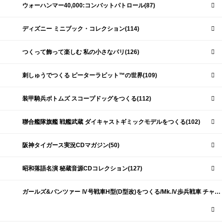
ウォーハンマー40,000:コンバットパトロール(87)
ディズニー ミニブック・コレクション(114)
つくって飾って楽しむ 私の小さなパリ(126)
刺しゅうでつくる ピーターラビット™の世界(109)
装甲騎兵ボトムズ スコープドッグをつくる(112)
聯合艦隊旗艦 戦艦武蔵 ダイキャストギミックモデルをつくる(102)
阪神タイガース実況CDマガジン(50)
昭和落語名演 秘蔵音源CDコレクション(127)
ガールズ&パンツァー Ⅳ号戦車H型(D型改)をつくる/Mk.Ⅳ歩兵戦車 チャーチルMk.Ⅶをつくる(191)