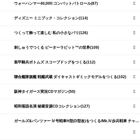
ウォーハンマー40,000:コンバットパトロール(87)
ディズニー ミニブック・コレクション(114)
つくって飾って楽しむ 私の小さなパリ(126)
刺しゅうでつくる ピーターラビット™の世界(109)
装甲騎兵ボトムズ スコープドッグをつくる(112)
聯合艦隊旗艦 戦艦武蔵 ダイキャストギミックモデルをつくる(102)
阪神タイガース実況CDマガジン(50)
昭和落語名演 秘蔵音源CDコレクション(127)
ガールズ&パンツァー Ⅳ号戦車H型(D型改)をつくる/Mk.Ⅳ歩兵戦車 チャーチルMk.Ⅶをつくる(191)