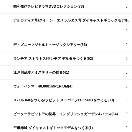
昭和傑作テレビドラマDVDコレクション(73)
アルカディア号/クイーン・エメラルダス号 ダイキャストギミックモデルをつくる(159)
ディズニーマジカルミュージックシアター(56)
ランチア ストラトス/ランチア デルタをつくる(92)
江戸川乱歩とミステリーの世界(41)
ウォーハンマー40,000:IMPERIUM(4)
スバル360をつくる/ラビット スーパーフローS601をつくる(33)
ピーターラビット™の世界 イングリッシュガーデン&ハウス(84)
空母赤城 ダイキャストギミックモデルをつくる(1)