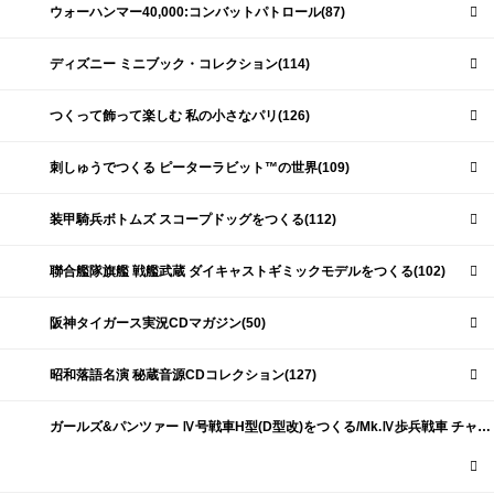
ウォーハンマー40,000:コンバットパトロール(87)
ディズニー ミニブック・コレクション(114)
つくって飾って楽しむ 私の小さなパリ(126)
刺しゅうでつくる ピーターラビット™の世界(109)
装甲騎兵ボトムズ スコープドッグをつくる(112)
聯合艦隊旗艦 戦艦武蔵 ダイキャストギミックモデルをつくる(102)
阪神タイガース実況CDマガジン(50)
昭和落語名演 秘蔵音源CDコレクション(127)
ガールズ&パンツァー Ⅳ号戦車H型(D型改)をつくる/Mk.Ⅳ歩兵戦車 チャーチルMk.Ⅶをつくる(191)