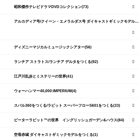
昭和傑作テレビドラマDVDコレクション(73)
アルカディア号/クイーン・エメラルダス号 ダイキャストギミックモデルをつくる(159)
ディズニーマジカルミュージックシアター(56)
ランチア ストラトス/ランチア デルタをつくる(92)
江戸川乱歩とミステリーの世界(41)
ウォーハンマー40,000:IMPERIUM(4)
スバル360をつくる/ラビット スーパーフローS601をつくる(33)
ピーターラビット™の世界 イングリッシュガーデン&ハウス(84)
空母赤城 ダイキャストギミックモデルをつくる(1)