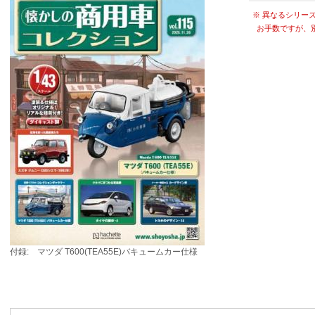
※ 異なるシリー
お手数ですが、
付録: マツダ T600(TEA55E)バキュームカー仕様