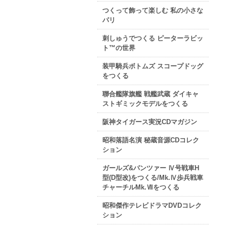
つくって飾って楽しむ 私の小さな
パリ
刺しゅうでつくる ピーターラビッ
ト™の世界
装甲騎兵ボトムズ スコープドッグ
をつくる
聯合艦隊旗艦 戦艦武蔵 ダイキャ
ストギミックモデルをつくる
阪神タイガース実況CDマガジン
昭和落語名演 秘蔵音源CDコレク
ション
ガールズ&パンツァー Ⅳ号戦車H
型(D型改)をつくる/Mk.Ⅳ歩兵戦車
チャーチルMk.Ⅶをつくる
昭和傑作テレビドラマDVDコレク
ション