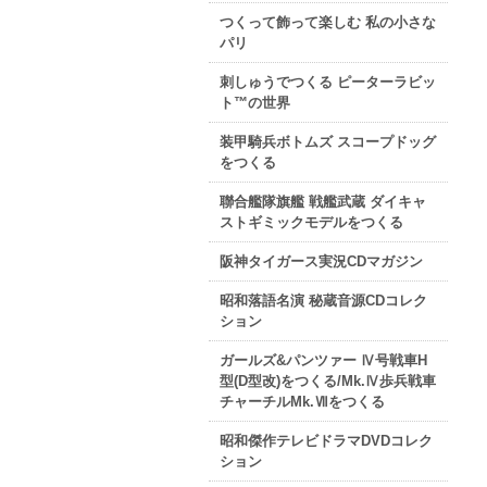
つくって飾って楽しむ 私の小さな
パリ
刺しゅうでつくる ピーターラビッ
ト™の世界
装甲騎兵ボトムズ スコープドッグ
をつくる
聯合艦隊旗艦 戦艦武蔵 ダイキャ
ストギミックモデルをつくる
阪神タイガース実況CDマガジン
昭和落語名演 秘蔵音源CDコレク
ション
ガールズ&パンツァー Ⅳ号戦車H
型(D型改)をつくる/Mk.Ⅳ歩兵戦車
チャーチルMk.Ⅶをつくる
昭和傑作テレビドラマDVDコレク
ション