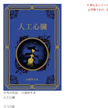
※ 異なるシリー
お手数ですが、
今号の作品: 小酒井不木
人工心臓
三つの痣