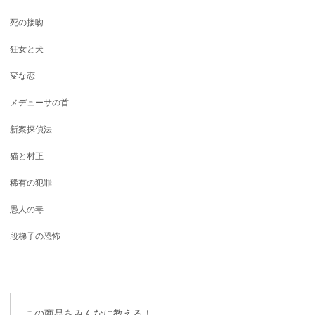
死の接吻
狂女と犬
変な恋
メデューサの首
新案探偵法
猫と村正
稀有の犯罪
愚人の毒
段梯子の恐怖
この商品をみんなに教える！