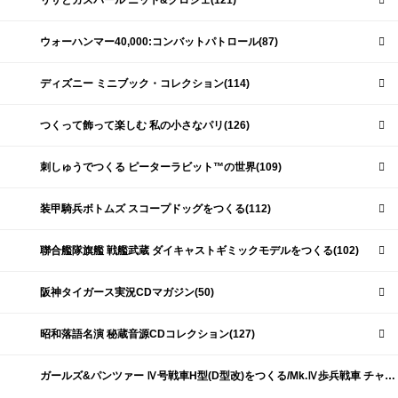
リサとガスパール ニット&クロシェ(121)
ウォーハンマー40,000:コンバットパトロール(87)
ディズニー ミニブック・コレクション(114)
つくって飾って楽しむ 私の小さなパリ(126)
刺しゅうでつくる ピーターラビット™の世界(109)
装甲騎兵ボトムズ スコープドッグをつくる(112)
聯合艦隊旗艦 戦艦武蔵 ダイキャストギミックモデルをつくる(102)
阪神タイガース実況CDマガジン(50)
昭和落語名演 秘蔵音源CDコレクション(127)
ガールズ&パンツァー Ⅳ号戦車H型(D型改)をつくる/Mk.Ⅳ歩兵戦車 チャーチルMk.Ⅶをつくる(191)