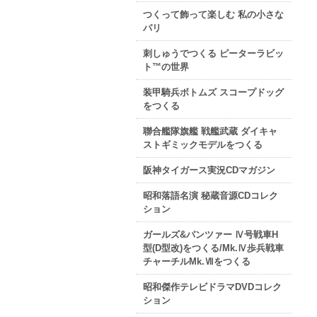
つくって飾って楽しむ 私の小さな
パリ
刺しゅうでつくる ピーターラビッ
ト™の世界
装甲騎兵ボトムズ スコープドッグ
をつくる
聯合艦隊旗艦 戦艦武蔵 ダイキャ
ストギミックモデルをつくる
阪神タイガース実況CDマガジン
昭和落語名演 秘蔵音源CDコレク
ション
ガールズ&パンツァー Ⅳ号戦車H
型(D型改)をつくる/Mk.Ⅳ歩兵戦車
チャーチルMk.Ⅶをつくる
昭和傑作テレビドラマDVDコレク
ション