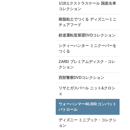
1/18エクストラスケール 国産名車
コレクション
樹脂粘土でつくる ディズニーミニ
チュアフード
鉄道運転室展望DVDコレクション
シティーハンター ミニクーパーを
つくる
ZARD プレミアムディスク・コレ
クション
西部警察DVDコレクション
リサとガスパール ニット&クロシ
ェ
ウォーハンマー40,000:コンバット
パトロール
ディズニー ミニブック・コレクシ
ョン