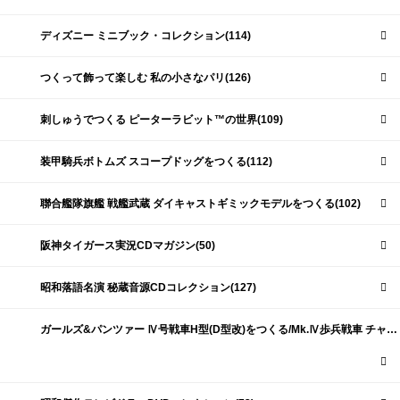
ディズニー ミニブック・コレクション(114)
つくって飾って楽しむ 私の小さなパリ(126)
刺しゅうでつくる ピーターラビット™の世界(109)
装甲騎兵ボトムズ スコープドッグをつくる(112)
聯合艦隊旗艦 戦艦武蔵 ダイキャストギミックモデルをつくる(102)
阪神タイガース実況CDマガジン(50)
昭和落語名演 秘蔵音源CDコレクション(127)
ガールズ&パンツァー Ⅳ号戦車H型(D型改)をつくる/Mk.Ⅳ歩兵戦車 チャーチルMk.Ⅶをつくる(191)