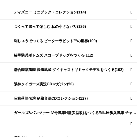
ディズニー ミニブック・コレクション(114)
つくって飾って楽しむ 私の小さなパリ(126)
刺しゅうでつくる ピーターラビット™の世界(109)
装甲騎兵ボトムズ スコープドッグをつくる(112)
聯合艦隊旗艦 戦艦武蔵 ダイキャストギミックモデルをつくる(102)
阪神タイガース実況CDマガジン(50)
昭和落語名演 秘蔵音源CDコレクション(127)
ガールズ&パンツァー Ⅳ号戦車H型(D型改)をつくる/Mk.Ⅳ歩兵戦車 チャーチルMk.Ⅶをつくる(191)