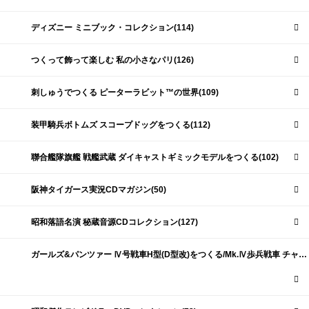
ディズニー ミニブック・コレクション(114)
つくって飾って楽しむ 私の小さなパリ(126)
刺しゅうでつくる ピーターラビット™の世界(109)
装甲騎兵ボトムズ スコープドッグをつくる(112)
聯合艦隊旗艦 戦艦武蔵 ダイキャストギミックモデルをつくる(102)
阪神タイガース実況CDマガジン(50)
昭和落語名演 秘蔵音源CDコレクション(127)
ガールズ&パンツァー Ⅳ号戦車H型(D型改)をつくる/Mk.Ⅳ歩兵戦車 チャーチルMk.Ⅶをつくる(191)