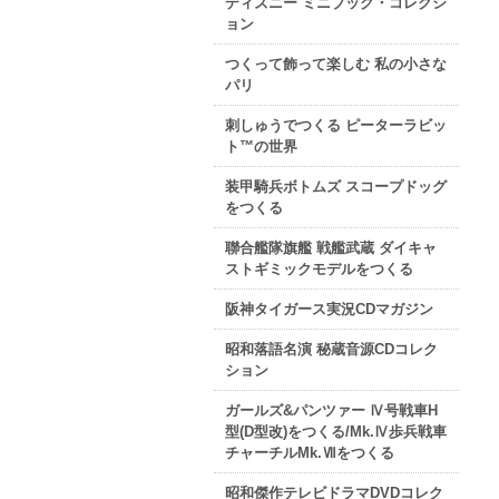
ディズニー ミニブック・コレクシ
ョン
つくって飾って楽しむ 私の小さな
パリ
刺しゅうでつくる ピーターラビッ
ト™の世界
装甲騎兵ボトムズ スコープドッグ
をつくる
聯合艦隊旗艦 戦艦武蔵 ダイキャ
ストギミックモデルをつくる
阪神タイガース実況CDマガジン
昭和落語名演 秘蔵音源CDコレク
ション
ガールズ&パンツァー Ⅳ号戦車H
型(D型改)をつくる/Mk.Ⅳ歩兵戦車
チャーチルMk.Ⅶをつくる
昭和傑作テレビドラマDVDコレク