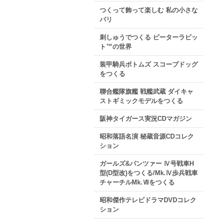
つくって飾って楽しむ 私の小さな
パリ
刺しゅうでつくる ピーターラビッ
ト™の世界
装甲騎兵ボトムズ スコープドッグ
をつくる
聯合艦隊旗艦 戦艦武蔵 ダイキャ
ストギミックモデルをつくる
阪神タイガース実況CDマガジン
昭和落語名演 秘蔵音源CDコレク
ション
ガールズ&パンツァー Ⅳ号戦車H
型(D型改)をつくる/Mk.Ⅳ歩兵戦車
チャーチルMk.Ⅶをつくる
昭和傑作テレビドラマDVDコレク
ション