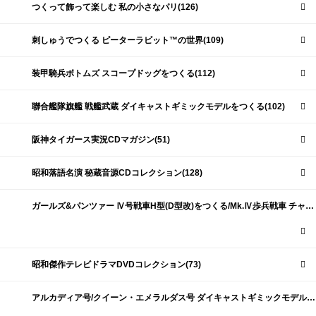
つくって飾って楽しむ 私の小さなパリ(126)
刺しゅうでつくる ピーターラビット™の世界(109)
装甲騎兵ボトムズ スコープドッグをつくる(112)
聯合艦隊旗艦 戦艦武蔵 ダイキャストギミックモデルをつくる(102)
阪神タイガース実況CDマガジン(51)
昭和落語名演 秘蔵音源CDコレクション(128)
ガールズ&パンツァー Ⅳ号戦車H型(D型改)をつくる/Mk.Ⅳ歩兵戦車 チャーチルMk.Ⅶをつくる(191)
昭和傑作テレビドラマDVDコレクション(73)
アルカディア号/クイーン・エメラルダス号 ダイキャストギミックモデルをつくる(159)