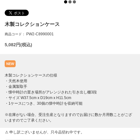
木製コレクションケース
PW2-C8990001
商品コード：
5,082
円(税込)
NEW
木製コレクションケースの仕様
・天然木使用
・金属製取手
・懐中時計の置き場所がアレンジされた引き出し棚3段
・サイズ W37.5cm x D19cm x H11.5cm
・1ケースにつき、30個の懐中時計を収納可能
※在庫がない場合、受注生産となりますのでお届けに数か月用数ことがござ
いますのでご了承ください。
申し訳ございませんが、只今品切れ中です。