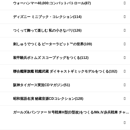
ウォーハンマー40,000:コンバットパトロール(87)
ディズニー ミニブック・コレクション(114)
つくって飾って楽しむ 私の小さなパリ(126)
刺しゅうでつくる ピーターラビット™の世界(109)
装甲騎兵ボトムズ スコープドッグをつくる(112)
聯合艦隊旗艦 戦艦武蔵 ダイキャストギミックモデルをつくる(102)
阪神タイガース実況CDマガジン(51)
昭和落語名演 秘蔵音源CDコレクション(128)
ガールズ&パンツァー Ⅳ号戦車H型(D型改)をつくる/Mk.Ⅳ歩兵戦車 チャーチルMk.Ⅶをつくる(191)