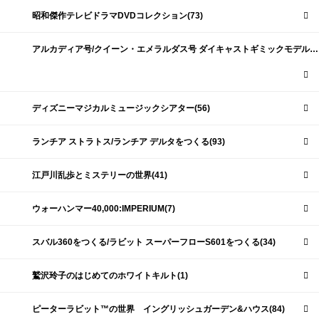
昭和傑作テレビドラマDVDコレクション(73)
アルカディア号/クイーン・エメラルダス号 ダイキャストギミックモデルをつくる(159)
ディズニーマジカルミュージックシアター(56)
ランチア ストラトス/ランチア デルタをつくる(93)
江戸川乱歩とミステリーの世界(41)
ウォーハンマー40,000:IMPERIUM(7)
スバル360をつくる/ラビット スーパーフローS601をつくる(34)
鷲沢玲子のはじめてのホワイトキルト(1)
ピーターラビット™の世界 イングリッシュガーデン&ハウス(84)