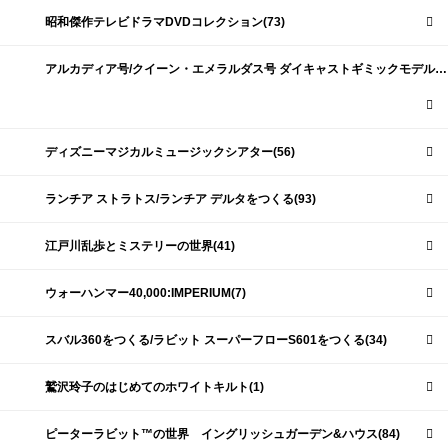
昭和傑作テレビドラマDVDコレクション(73)
アルカディア号/クイーン・エメラルダス号 ダイキャストギミックモデルをつくる(159)
ディズニーマジカルミュージックシアター(56)
ランチア ストラトス/ランチア デルタをつくる(93)
江戸川乱歩とミステリーの世界(41)
ウォーハンマー40,000:IMPERIUM(7)
スバル360をつくる/ラビット スーパーフローS601をつくる(34)
鷲沢玲子のはじめてのホワイトキルト(1)
ピーターラビット™の世界 イングリッシュガーデン&ハウス(84)