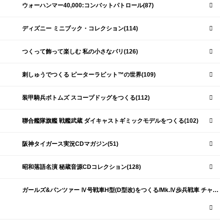
ウォーハンマー40,000:コンバットパトロール(87)
ディズニー ミニブック・コレクション(114)
つくって飾って楽しむ 私の小さなパリ(126)
刺しゅうでつくる ピーターラビット™の世界(109)
装甲騎兵ボトムズ スコープドッグをつくる(112)
聯合艦隊旗艦 戦艦武蔵 ダイキャストギミックモデルをつくる(102)
阪神タイガース実況CDマガジン(51)
昭和落語名演 秘蔵音源CDコレクション(128)
ガールズ&パンツァー Ⅳ号戦車H型(D型改)をつくる/Mk.Ⅳ歩兵戦車 チャーチルMk.Ⅶをつくる(191)