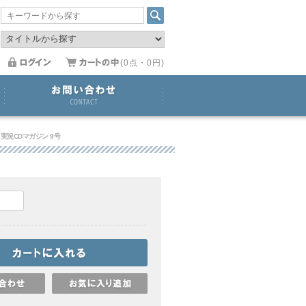
(0点・0円)
実況CDマガジン 9号