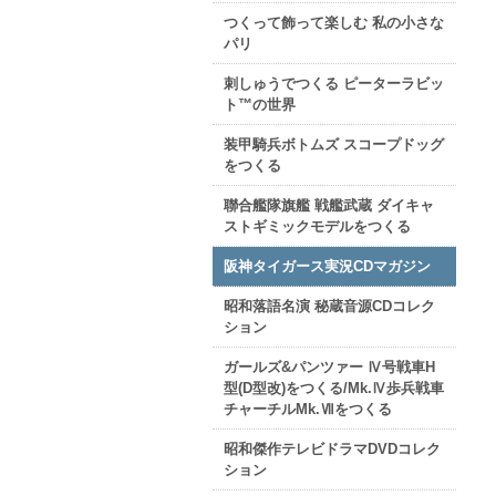
つくって飾って楽しむ 私の小さな
パリ
刺しゅうでつくる ピーターラビッ
ト™の世界
装甲騎兵ボトムズ スコープドッグ
をつくる
聯合艦隊旗艦 戦艦武蔵 ダイキャ
ストギミックモデルをつくる
阪神タイガース実況CDマガジン
昭和落語名演 秘蔵音源CDコレク
ション
ガールズ&パンツァー Ⅳ号戦車H
型(D型改)をつくる/Mk.Ⅳ歩兵戦車
チャーチルMk.Ⅶをつくる
昭和傑作テレビドラマDVDコレク
ション