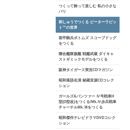
つくって飾って楽しむ 私の小さな
パリ
刺しゅうでつくる ピーターラビッ
ト™の世界
装甲騎兵ボトムズ スコープドッグ
をつくる
聯合艦隊旗艦 戦艦武蔵 ダイキャ
ストギミックモデルをつくる
阪神タイガース実況CDマガジン
昭和落語名演 秘蔵音源CDコレク
ション
ガールズ&パンツァー Ⅳ号戦車H
型(D型改)をつくる/Mk.Ⅳ歩兵戦車
チャーチルMk.Ⅶをつくる
昭和傑作テレビドラマDVDコレク
ション