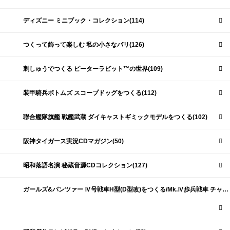
ディズニー ミニブック・コレクション(114)
つくって飾って楽しむ 私の小さなパリ(126)
刺しゅうでつくる ピーターラビット™の世界(109)
装甲騎兵ボトムズ スコープドッグをつくる(112)
聯合艦隊旗艦 戦艦武蔵 ダイキャストギミックモデルをつくる(102)
阪神タイガース実況CDマガジン(50)
昭和落語名演 秘蔵音源CDコレクション(127)
ガールズ&パンツァー Ⅳ号戦車H型(D型改)をつくる/Mk.Ⅳ歩兵戦車 チャーチルMk.Ⅶをつくる(191)