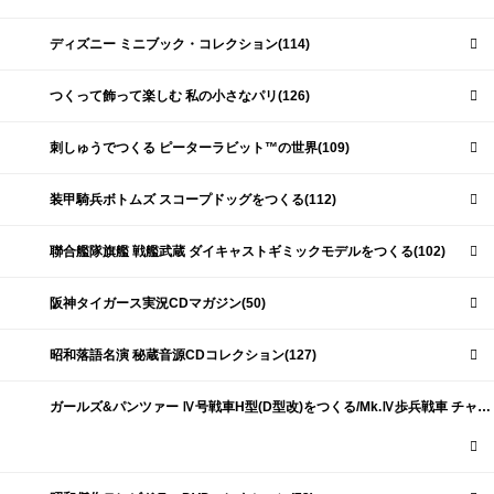
ディズニー ミニブック・コレクション(114)
つくって飾って楽しむ 私の小さなパリ(126)
刺しゅうでつくる ピーターラビット™の世界(109)
装甲騎兵ボトムズ スコープドッグをつくる(112)
聯合艦隊旗艦 戦艦武蔵 ダイキャストギミックモデルをつくる(102)
阪神タイガース実況CDマガジン(50)
昭和落語名演 秘蔵音源CDコレクション(127)
ガールズ&パンツァー Ⅳ号戦車H型(D型改)をつくる/Mk.Ⅳ歩兵戦車 チャーチルMk.Ⅶをつくる(191)